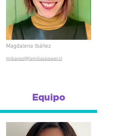
Magdalena Ibáñez
mibanez@familiaspower.cl
Equipo