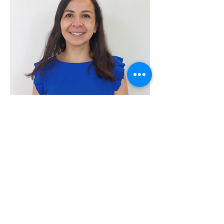
Ximena Romero
Directora de administración y finanzas
xromero@familiaspower.cl