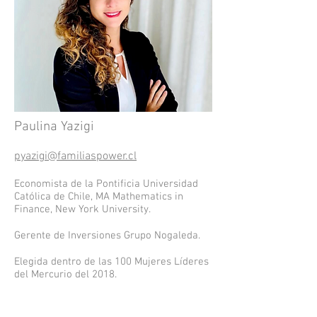
Paulina Yazigi
pyazigi@familiaspower.cl
Economista de la Pontificia Universidad
Católica de Chile, MA Mathematics in
Finance, New York University.
Gerente de Inversiones Grupo Nogaleda.
Elegida dentro de las 100 Mujeres Líderes
del Mercurio del 2018.